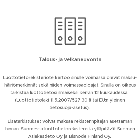
Talous- ja velkaneuvonta
Luot­to­tie­to­re­kis­te­rio­te ker­too si­nul­le voi­mas­sa ole­vat mak­su­
häi­riö­mer­kin­nät sekä nii­den voi­mas­sao­loa­jat. Sinulla on oikeus
tarkistaa luottotietosi ilmaiseksi kerran 12 kuukaudessa.
(Luottotietolaki 11.5.2007/527 30 § tai EU:n yleinen
tietosuoja-asetus).
Lisätarkistukset voivat maksaa rekisterinpitäjän asettaman
hinnan. Suomessa luottotietorekistereitä ylläpitävät Suomen
Asiakastieto Oy ja Bisnode Finland Oy.