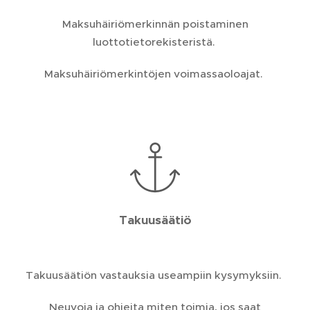
Maksuhäiriömerkinnän poistaminen
luottotietorekisteristä.
Maksuhäiriömerkintöjen voimassaoloajat.
Takuusäätiö
Takuusäätiön vastauksia useampiin kysymyksiin.
Neuvoja ja ohjeita miten toimia, jos saat